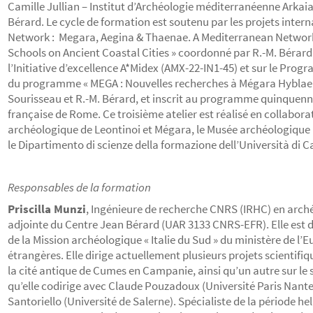
Camille Jullian – Institut d’Archéologie méditerranéenne Arkaia
Bérard. Le cycle de formation est soutenu par les projets inte
Network : Megara, Aegina & Thaenae. A Mediterranean Network 
Schools on Ancient Coastal Cities » coordonné par R.-M. Bérard
l’Initiative d’excellence A*Midex (AMX-22-IN1-45) et sur le Pro
du programme « MEGA : Nouvelles recherches à Mégara Hyblaea
Sourisseau et R.-M. Bérard, et inscrit au programme quinquenna
française de Rome. Ce troisième atelier est réalisé en collabora
archéologique de Leontinoi et Mégara, le Musée archéologique r
le Dipartimento di scienze della formazione dell’Università di C
Responsables de la formation
Priscilla Munzi
, Ingénieure de recherche CNRS (IRHC) en arché
adjointe du Centre Jean Bérard (UAR 3133 CNRS-EFR). Elle est 
de la Mission archéologique « Italie du Sud » du ministère de l’E
étrangères. Elle dirige actuellement plusieurs projets scientif
la cité antique de Cumes en Campanie, ainsi qu’un autre sur le s
qu’elle codirige avec Claude Pouzadoux (Université Paris Nante
Santoriello (Université de Salerne). Spécialiste de la période hel