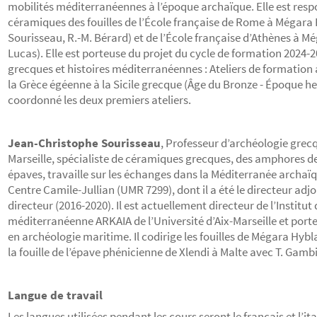
mobilités méditerranéennes à l’époque archaïque. Elle est resp
céramiques des fouilles de l’École française de Rome à Mégara Hy
Sourisseau, R.-M. Bérard) et de l’École française d’Athènes à Méga
Lucas). Elle est porteuse du projet du cycle de formation 2024-
grecques et histoires méditerranéennes : Ateliers de formation 
la Grèce égéenne à la Sicile grecque (Âge du Bronze - Époque hel
coordonné les deux premiers ateliers.
Jean-Christophe Sourisseau
, Professeur d’archéologie grecqu
Marseille, spécialiste de céramiques grecques, des amphores 
épaves, travaille sur les échanges dans la Méditerranée archaï
Centre Camile-Jullian (UMR 7299), dont il a été le directeur adjoi
directeur (2016-2020). Il est actuellement directeur de l’Institut
méditerranéenne ARKAIA de l’Université d’Aix-Marseille et port
en archéologie maritime. Il codirige les fouilles de Mégara Hybl
la fouille de l’épave phénicienne de Xlendi à Malte avec T. Gamb
Langue de travail
Les langues utilisées pendant les cours seront le français et l’ita