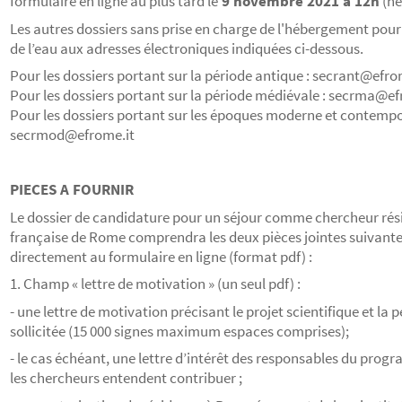
formulaire en ligne au plus tard le
9 novembre 2021 à 12h
(he
Les autres dossiers sans prise en charge de l'hébergement pourr
de l’eau aux adresses électroniques indiquées ci-dessous.
Pour les dossiers portant sur la période antique : secrant@efro
Pour les dossiers portant sur la période médiévale : secrma@ef
Pour les dossiers portant sur les époques moderne et contempo
secrmod@efrome.it
PIECES A FOURNIR
Le dossier de candidature pour un séjour comme chercheur rési
française de Rome comprendra les deux pièces jointes suivante
directement au formulaire en ligne (format pdf) :
1. Champ « lettre de motivation » (un seul pdf) :
- une lettre de motivation précisant le projet scientifique et la 
sollicitée (15 000 signes maximum espaces comprises);
- le cas échéant, une lettre d’intérêt des responsables du pro
les chercheurs entendent contribuer ;