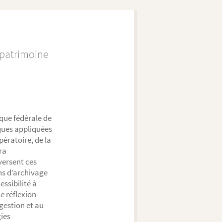
 patrimoine
que fédérale de
ques appliquées
pératoire, de la
ra
versent ces
ns d’archivage
essibilité à
e réflexion
gestion et au
ies