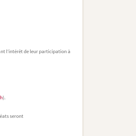
t l’intérêt de leur participation à
ch
).
réats seront