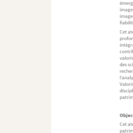
émerge
images
images
fiabil
Cet at
profon
intégr
contri
valori
des sc
recher
l’anal
Valori
discip
patrim
Object
Cet at
patrim