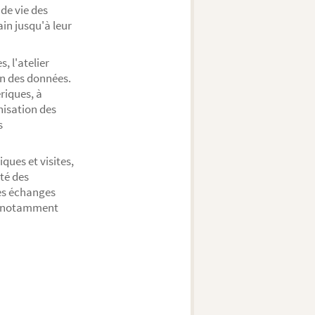
de vie des
in jusqu'à leur
, l'atelier
ion des données.
riques, à
nisation des
s
ues et visites,
ité des
les échanges
e, notamment