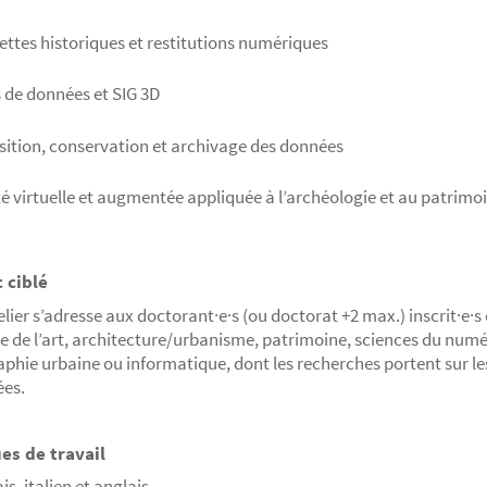
ttes historiques et restitutions numériques
 de données et SIG 3D
sition, conservation et archivage des données
té virtuelle et augmentée appliquée à l’archéologie et au patrimo
 ciblé
elier s’adresse aux doctorant·e·s (ou doctorat +2 max.) inscrit·e·s
re de l’art, architecture/urbanisme, patrimoine, sciences du numé
phie urbaine ou informatique, dont les recherches portent sur l
ées.
es de travail
s, italien et anglais.