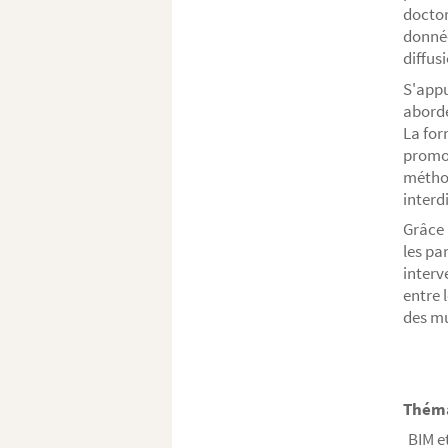
doctor
donnée
diffus
S'appu
aborde
La for
promou
méthod
interd
Grâce 
les pa
interv
entre 
des mu
Théma
BIM et