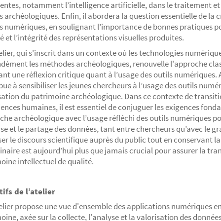
ntes, notamment l’intelligence artificielle, dans le traitement et
 archéologiques. Enfin, il abordera la question essentielle de la c
 numériques, en soulignant l’importance de bonnes pratiques po
ité et l’intégrité des représentations visuelles produites.
elier, qui s'inscrit dans un contexte où les technologies numériq
dément les méthodes archéologiques, renouvelle l'approche cla
ant une réflexion critique quant à l’usage des outils numériques. Ai
bue à sensibiliser les jeunes chercheurs à l’usage des outils numé
sation du patrimoine archéologique. Dans ce contexte de transi
iences humaines, il est essentiel de conjuguer les exigences fond
che archéologique avec l’usage réfléchi des outils numériques pou
yse et le partage des données, tant entre chercheurs qu’avec le gr
ser le discours scientifique auprès du public tout en conservant la
linaire est aujourd’hui plus que jamais crucial pour assurer la tr
oine intellectuel de qualité.
ifs de l’atelier
elier propose une vue d'ensemble des applications numériques en
oine, axée sur la collecte, l'analyse et la valorisation des données.