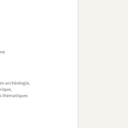
ine
 en archéologie,
rique,
es thématiques