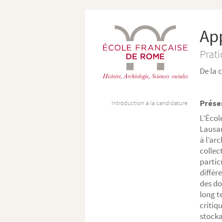
App
Prat
De la 
Prése
Introduction à la candidature
L’Écol
Lausan
à l’ar
collec
partic
différ
des do
long t
critiq
stocka