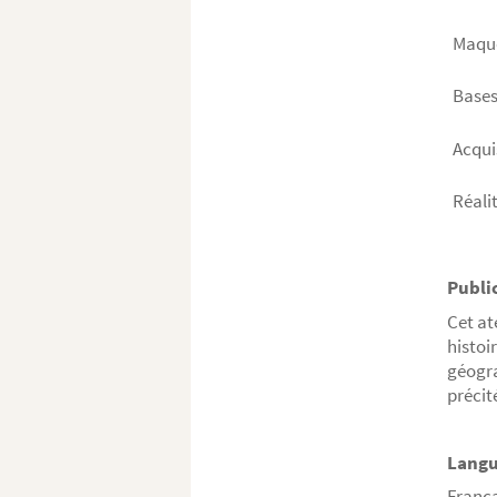
Maque
Bases
Acqui
Réali
Public
Cet at
histoi
géogra
précit
Langu
Françai