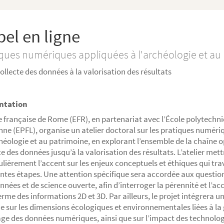
el en ligne
iques numériques appliquées à l'archéologie et au
collecte des données à la valorisation des résultats
ntation
e française de Rome (EFR), en partenariat avec l’École polytechni
ne (EPFL), organise un atelier doctoral sur les pratiques numéri
chéologie et au patrimoine, en explorant l’ensemble de la chaîne o
te des données jusqu’à la valorisation des résultats. L’atelier mett
ulièrement l’accent sur les enjeux conceptuels et éthiques qui tra
entes étapes. Une attention spécifique sera accordée aux questio
nnées et de science ouverte, afin d’interroger la pérennité et l’acc
erme des informations 2D et 3D. Par ailleurs, le projet intégrera un
ue sur les dimensions écologiques et environnementales liées à la 
ge des données numériques, ainsi que sur l’impact des technolog