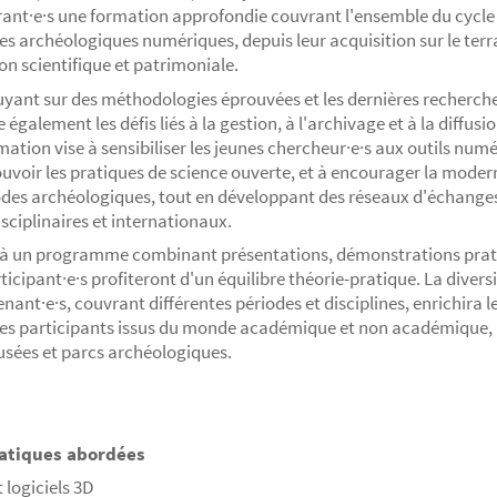
ant·e·s une formation approfondie couvrant l'ensemble du cycle 
s archéologiques numériques, depuis leur acquisition sur le terra
ion scientifique et patrimoniale.
yant sur des méthodologies éprouvées et les dernières recherches
 également les défis liés à la gestion, à l'archivage et à la diffus
mation vise à sensibiliser les jeunes chercheur·e·s aux outils numé
voir les pratiques de science ouverte, et à encourager la moder
es archéologiques, tout en développant des réseaux d'échange
isciplinaires et internationaux.
à un programme combinant présentations, démonstrations pratiq
rticipant·e·s profiteront d'un équilibre théorie-pratique. La divers
enant·e·s, couvrant différentes périodes et disciplines, enrichira 
les participants issus du monde académique et non académiqu
sées et parcs archéologiques.
tiques abordées
 logiciels 3D