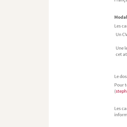
Modal
Les ca
Un CV
Une l
cet at
Le dos
Pour t
(
steph
Les ca
inform