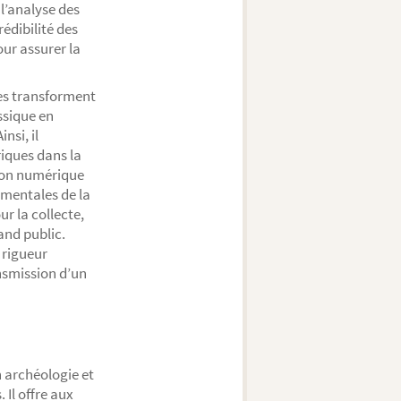
 l’analyse des
rédibilité des
ur assurer la
ues transforment
ssique en
nsi, il
riques dans la
tion numérique
amentales de la
r la collecte,
and public.
 rigueur
ansmission d’un
 archéologie et
 Il offre aux