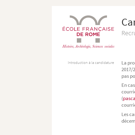
Ca
Recr
La pro
Introduction à la candidature
2017/2
pas po
En cas
courri
(
pasca
courri
Les ca
décemb