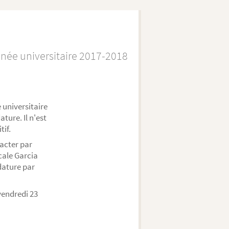
née universitaire 2017-2018
 universitaire
ture. Il n'est
tif.
acter par
cale Garcia
dature par
vendredi 23